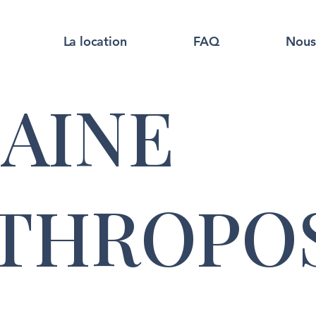
La location
FAQ
Nous
AINE
NTHROPO