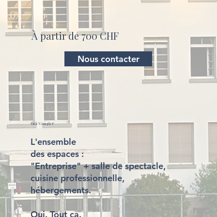
À partir de 700 CHF
Nous contacter
Pack "Complet"
L'ensemble
des espaces :
"Entreprise" + salle de spectacle,
cuisine professionnelle,
hébergements.
Oui. Tout ça.