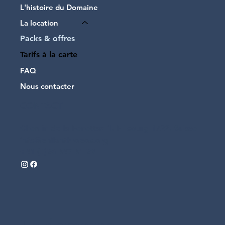
L'histoire du Domaine
La location
Packs & offres
Tarifs à la carte
FAQ
Nous contacter
CONTACT
Chemin de la Fenettaz 1. Fribourg 1722. Suisse
info@philanthropos.org
+41 (0)26 347 31 29